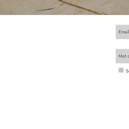
Emai
Mot 
S
L'inter
bouton 